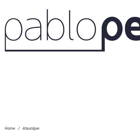
Ataurique
Home
/
Ataurique