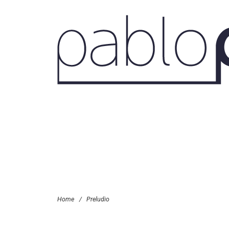
Home
/
Preludio